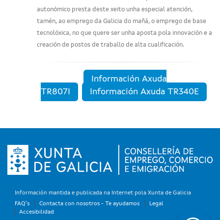
autonómico presta deste xeito unha especial atención,
tamén, ao emprego da Galicia do mañá, o emprego de base
tecnolóxica, no que quere ser unha aposta pola innovación e a
creación de postos de traballo de alta cualificación.
Información Axuda
TR807I
Información Axuda TR340E
Información mantida e publicada na Internet pola Xunta de Galicia
FAQ's
Contacta con nosotros - Te ayudamos
Legal
Accesibilidad