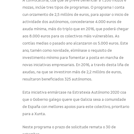
A convocatoria, coa que se prevé beneficiar a 1.200 mozos e
mozas, inclúe tres tipos de programas. O programa I conta
cun orzamento de 2,5 millóns de euros, para apoiar o inicio de
actividade dos autónomos, concederanse 4.000 euros de
axuda mínima, máis do triplo que en 2016, que poderá chegar
aos 8.000 euros para os colectivos máis vulnerables. As
contías medias o pasado ano alcanzaron os 5.000 euros. Este
ano, tamén como novidade, elimínase o requisito de
investimento mínimo para fomentar a posta en marcha de
novas iniciativas empresariais. En 2016, a través desta liña de
axudas, na que se investiron máis de 2,2 millóns de euros,
resultaron beneficiados 325 autónomos.
Esta iniciativa enmárcase na Estratexia Autónomo 2020 coa
que o Goberno galego quere que Galicia sexa a comunidade
de España con mellores apoios para este colectivo, prioritario
para a Xunta.
Neste programa o prazo de solicitude remata o 30 de