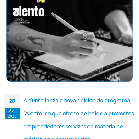
28
A Xunta lanza a nova edición do programa
Abr
´Alento´ co que ofrece de balde a proxectos
2025
emprendedores servizos en materia de