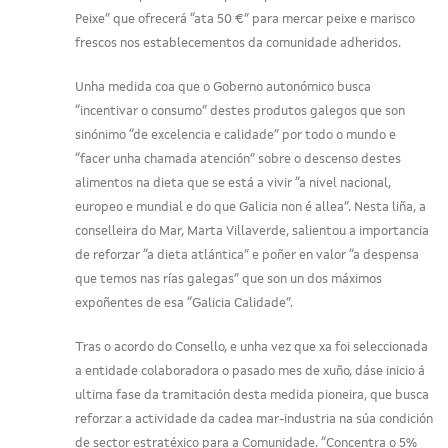
Peixe” que ofrecerá “ata 50 €” para mercar peixe e marisco
frescos nos establecementos da comunidade adheridos.
Unha medida coa que o Goberno autonómico busca
“incentivar o consumo” destes produtos galegos que son
sinónimo “de excelencia e calidade” por todo o mundo e
“facer unha chamada atención” sobre o descenso destes
alimentos na dieta que se está a vivir “a nivel nacional,
europeo e mundial e do que Galicia non é allea”. Nesta liña, a
conselleira do Mar, Marta Villaverde, salientou a importancia
de reforzar “a dieta atlántica” e poñer en valor “a despensa
que temos nas rías galegas” que son un dos máximos
expoñentes de esa “Galicia Calidade”.
Tras o acordo do Consello, e unha vez que xa foi seleccionada
a entidade colaboradora o pasado mes de xuño, dáse inicio á
ultima fase da tramitación desta medida pioneira, que busca
reforzar a actividade da cadea mar-industria na súa condición
de sector estratéxico para a Comunidade. “Concentra o 5%