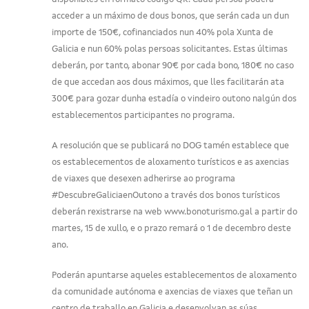
acceder a un máximo de dous bonos, que serán cada un dun
importe de 150€, cofinanciados nun 40% pola Xunta de
Galicia e nun 60% polas persoas solicitantes. Estas últimas
deberán, por tanto, abonar 90€ por cada bono, 180€ no caso
de que accedan aos dous máximos, que lles facilitarán ata
300€ para gozar dunha estadía o vindeiro outono nalgún dos
establecementos participantes no programa.
A resolución que se publicará no DOG tamén establece que
os establecementos de aloxamento turísticos e as axencias
de viaxes que desexen adherirse ao programa
#DescubreGaliciaenOutono a través dos bonos turísticos
deberán rexistrarse na web www.bonoturismo.gal a partir do
martes, 15 de xullo, e o prazo remará o 1 de decembro deste
ano.
Poderán apuntarse aqueles establecementos de aloxamento
da comunidade autónoma e axencias de viaxes que teñan un
centro de traballo en Galicia e desenvolvan as súas