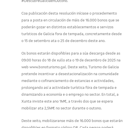
#DescubreGaliciaenOutono.
Coa publicación desta resolución iníciase o procedemento
para a posta en circulación de máis de 16.000 bonos que se
poderán gozar en distintos establecementos e servizos
turísticos de Galicia fora de tempada, concretamente desde
o 15 de setembro ata o 25 de decembro deste ano.
Os bonos estarán dispoñibles para a súa descarga desde as
09:00 horas do 18 de xullo ata o 19 de decembro de 2025 na
web www.bonoturismo.gal. Deste xeito, Turismo de Galicia
pretende incentivar a desestacionalización na comunidade
mediante o cofinanciamento de estancias e actividades,
prolongando así a actividade turística fóra de tempada e
dinamizando a economía e o emprego no sector. En total, a
Xunta inviste este ano 1M€, a través dos que se espera
mobilizar ata 2,5M€ no sector durante o outono.
Deste xeito, mobilizaranse máis de 16.000 bonos que estarán
dispoñibles en formato código QR. Cada persoa poderá