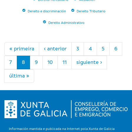
Dereito hereditario
Mediación
Dereito e discriminación
Dereito Tributario
Dereito Administrativo
Páginas
« primeira
‹ anterior
3
4
5
6
7
8
9
10
11
siguiente ›
última »
Información mantida e publicada na Internet pola Xunta de Galicia