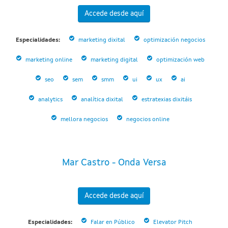
Accede desde aquí
Especialidades:
marketing dixital
optimización negocios
marketing online
marketing digital
optimización web
seo
sem
smm
ui
ux
ai
analytics
analítica dixital
estratexias dixitáis
mellora negocios
negocios online
Mar Castro - Onda Versa
Accede desde aquí
Especialidades:
Falar en Público
Elevator Pitch