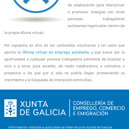
de colaboración para interactuar
o promover sinergias con otras
personas trabajadoras
autónomas registradas dentro de
la propia oficina virtual.
Por supuesto, es otro de los contenidos voluntarios y sin coste que
aporta la
Oficina virtual do emprego autónomo
, y que busca dar la
oportunidad a cualquier persona trabajadora autónoma de localizar a
otra o a otras para acceder, de modo colaborativo, a contratos o
proyectos a los que por si sola no podría llegar, promoviendo su
crecimiento y la búsqueda de interacción entre ellas.
Información mantida e publicada na Internet pola Xunta de Galicia