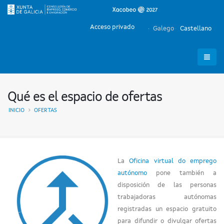
Acceso privado
Galego
Castellano
Qué es el espacio de ofertas
INICIO
OFERTAS
La
Oficina virtual do emprego
autónomo
pone también a
disposición de las personas
trabajadoras autónomas
registradas un espacio gratuito
para difundir o divulgar ofertas