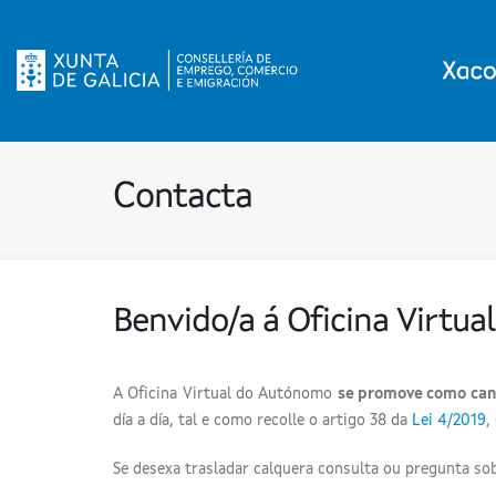
Contacta
Benvido/a á Oficina Virt
A Oficina Virtual do Autónomo
se promove como canl
día a día, tal e como recolle o artigo 38 da
Lei 4/2019
,
Se desexa trasladar calquera consulta ou pregunta sob