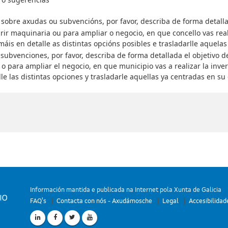
sobre axudas ou subvencións, por favor, describa de forma detalla
rir maquinaria ou para ampliar o negocio, en que concello vas reali
is en detalle as distintas opcións posibles e trasladarlle aquelas
 subvenciones, por favor, describa de forma detallada el objetivo 
o para ampliar el negocio, en que municipio vas a realizar la invers
 las distintas opciones y trasladarle aquellas ya centradas en su 
Información mantida e publicada na Internet pola Xunta de Galicia
FAQ's
Contacta con nós - Axudámosche
Legal
Accesibilidad