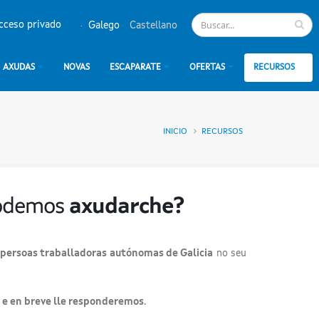
cceso privado
Galego
Castellano
AXUDAS
NOVAS
ESCAPARATE
OFERTAS
RECURSOS
INICIO
RECURSOS
podemos
axudarche?
 persoas traballadoras autónomas de Galicia
no seu
s e en breve lle responderemos
.