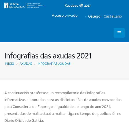
Acceso privado
Galego
Castellano
Infografías das axudas 2021
INICIO
AXUDAS
INFOGRAFÍAS AXUDAS
A continuación preséntase un recompilatorio das infografías
informativas elaboradas para as distintas liñas de axudas convocadas
pola Consellería de Emprego e Igualdade ao longo do ano 2021,
presentadas de máis actual a máis antiga no tempo de publicación no
Diario Oficial de Galicia.