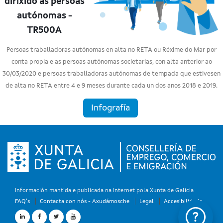
dirixido ás persoas
autónomas -
TR500A
Persoas traballadoras autónomas en alta no RETA ou Réxime do Mar por
conta propia e as persoas autónomas societarias, con alta anterior ao
30/03/2020 e persoas traballadoras autónomas de tempada que estivesen
de alta no RETA entre 4 e 9 meses durante cada un dos anos 2018 e 2019.
Infografía
Información mantida e publicada na Internet pola Xunta de Galicia
FAQ's
Contacta con nós - Axudámosche
Legal
Accesibilidade