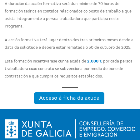
A duración da acción formativa será dun mínimo de 70 horas de
formación teórica en contidos relacionados co posto de traballo a que
asista integramente a persoa traballadora que participa neste
Programa.
A acción formativa terá lugar dentro dos tres primeiros meses desde a
data da solicitude e deberá estar rematada o 30 de outubro de 2025.
Esta formación incentivarase cunha axuda de
2.000 €
por cada persoa
traballadora cuxo contrato se subvenciona por medio do bono de
contratación e que cumpra os requisitos establecidos
.
Acceso á ficha da axuda