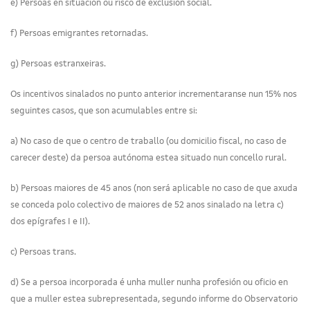
e) Persoas en situación ou risco de exclusión social.
f) Persoas emigrantes retornadas.
g) Persoas estranxeiras.
Os incentivos sinalados no punto anterior incrementaranse nun 15% nos
seguintes casos, que son acumulables entre si:
a) No caso de que o centro de traballo (ou domicilio fiscal, no caso de
carecer deste) da persoa autónoma estea situado nun concello rural.
b) Persoas maiores de 45 anos (non será aplicable no caso de que axuda
se conceda polo colectivo de maiores de 52 anos sinalado na letra c)
dos epígrafes I e II).
c) Persoas trans.
d) Se a persoa incorporada é unha muller nunha profesión ou oficio en
que a muller estea subrepresentada, segundo informe do Observatorio