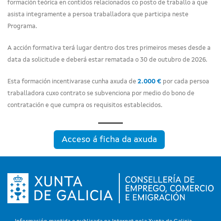
formación teórica en contidos relacionados co posto de traballo a que
asista integramente a persoa traballadora que participa neste
Programa.
A acción formativa terá lugar dentro dos tres primeiros meses desde a
data da solicitude e deberá estar rematada o 30 de outubro de 2026.
Esta formación incentivarase cunha axuda de
2.000 €
por cada persoa
traballadora cuxo contrato se subvenciona por medio do bono de
contratación e que cumpra os requisitos establecidos
.
Acceso á ficha da axuda