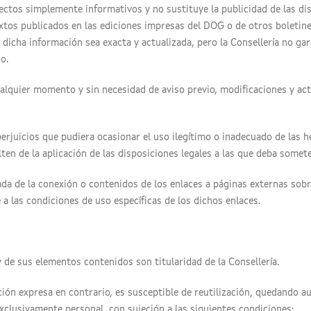
efectos simplemente informativos y no sustituye la publicidad de las d
tos publicados en las ediciones impresas del DOG o de otros boletines o
 dicha información sea exacta y actualizada, pero la Consellería no gar
o.
cualquier momento y sin necesidad de aviso previo, modificaciones y ac
perjuicios que pudiera ocasionar el uso ilegítimo o inadecuado de las 
en de la aplicación de las disposiciones legales a las que deba somete
da de la conexión o contenidos de los enlaces a páginas externas sobr
 a las condiciones de uso específicas de los dichos enlaces.
 de sus elementos contenidos son titularidad de la Consellería.
ción expresa en contrario, es susceptible de reutilización, quedando au
xclusivamente personal, con sujeción a las siguientes condiciones: