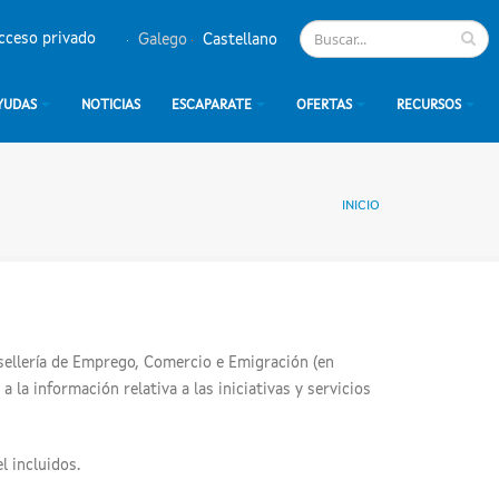
cceso privado
Galego
Castellano
YUDAS
NOTICIAS
ESCAPARATE
OFERTAS
RECURSOS
INICIO
nsellería de Emprego, Comercio e Emigración (en
 la información relativa a las iniciativas y servicios
l incluidos.