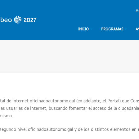
A
INICIO
PROGRAMAS
A
rtal de internet oficinadoautonomo.gal (en adelante, el Portal) que Co
as usuarias de Internet, buscando fomentar el acceso de la ciudadanía a
 misma.
e segundo nivel oficinadoautonomo.gal y de los distintos elementos en e