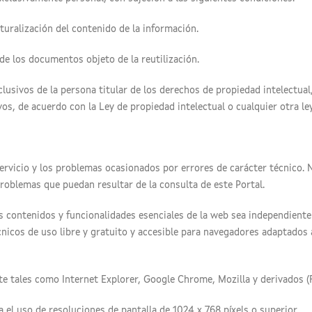
turalización del contenido de la información.
 de los documentos objeto de la reutilización.
clusivos de la persona titular de los derechos de propiedad intelectual
s, de acuerdo con la Ley de propiedad intelectual o cualquier otra ley
servicio y los problemas ocasionados por errores de carácter técnico.
 problemas que puedan resultar de la consulta de este Portal.
os contenidos y funcionalidades esenciales de la web sea independiente
cnicos de uso libre y gratuito y accesible para navegadores adaptados 
 tales como Internet Explorer, Google Chrome, Mozilla y derivados (Fir
l uso de resoluciones de pantalla de 1024 x 768 píxels o superior.