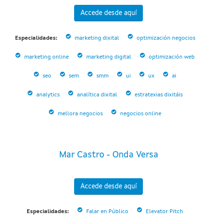
Accede desde aquí
Especialidades:
marketing dixital
optimización negocios
marketing online
marketing digital
optimización web
seo
sem
smm
ui
ux
ai
analytics
analítica dixital
estratexias dixitáis
mellora negocios
negocios online
Mar Castro - Onda Versa
Accede desde aquí
Especialidades:
Falar en Público
Elevator Pitch