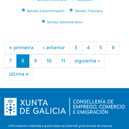
Dereito hereditario
Mediación
Dereito e discriminación
Dereito Tributario
Dereito Administrativo
Páginas
« primeira
‹ anterior
3
4
5
6
7
8
9
10
11
siguiente ›
última »
Información mantida e publicada na Internet pola Xunta de Galicia