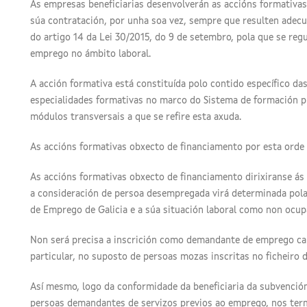
As empresas beneficiarias desenvolverán as accións formativas
súa contratación, por unha soa vez, sempre que resulten adecua
do artigo 14 da Lei 30/2015, do 9 de setembro, pola que se reg
emprego no ámbito laboral.
A acción formativa está constituída polo contido específico da
especialidades formativas no marco do Sistema de formación p
módulos transversais a que se refire esta axuda.
As accións formativas obxecto de financiamento por esta orde 
As accións formativas obxecto de financiamento dirixiranse ás 
a consideración de persoa desempregada virá determinada pola
de Emprego de Galicia e a súa situación laboral como non ocup
Non será precisa a inscrición como demandante de emprego can
particular, no suposto de persoas mozas inscritas no ficheiro d
Así mesmo, logo da conformidade da beneficiaria da subvención
persoas demandantes de servizos previos ao emprego, nos ter