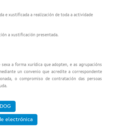
a e xustificada a realización de toda a actividade
ión a xustificación presentada.
e sexa a forma xurídica que adopten, e as agrupacións
mediante un convenio que acredite a correspondente
ionada, o compromiso de contratación das persoas
uda.
n DOG
de electrónica