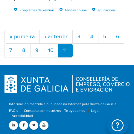
Programas de xestión
tendas online
aplicacións
Páginas
« primeira
‹ anterior
3
4
5
6
7
8
9
10
11
Información mantida e publicada na Internet pola Xunta de Galicia
FAQ's
Contacta con nosotros - Te ayudamos
Legal
Accesibilidad