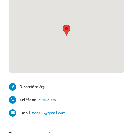
Vigo,
Dirección:
Teléfono:
606089951
Email:
txisa66@gmail.com