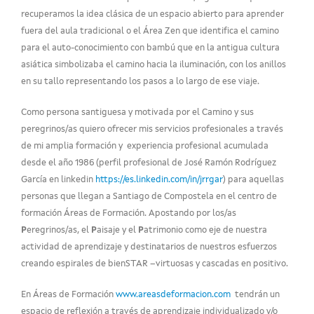
recuperamos la idea clásica de un espacio abierto para aprender
fuera del aula tradicional o el Área Zen que identifica el camino
para el auto-conocimiento con bambú que en la antigua cultura
asiática simbolizaba el camino hacia la iluminación, con los anillos
en su tallo representando los pasos a lo largo de ese viaje.
Como persona santiguesa y motivada por el Camino y sus
peregrinos/as quiero ofrecer mis servicios profesionales a través
de mi amplia formación y experiencia profesional acumulada
desde el año 1986 (perfil profesional de José Ramón Rodríguez
García en linkedin
https://es.linkedin.com/in/jrrgar
) para aquellas
personas que llegan a Santiago de Compostela en el centro de
formación Áreas de Formación. Apostando por los/as
P
eregrinos/as, el
P
aisaje y el
P
atrimonio como eje de nuestra
actividad de aprendizaje y destinatarios de nuestros esfuerzos
creando espirales de bienSTAR –virtuosas y cascadas en positivo.
En Áreas de Formación
www.areasdeformacion.com
tendrán un
espacio de reflexión a través de aprendizaje individualizado y/o