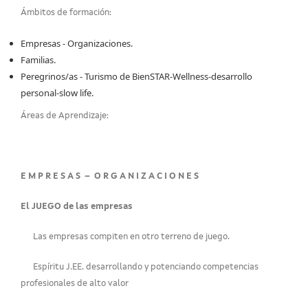
Ámbitos de formación:
Empresas - Organizaciones.
Familias.
Peregrinos/as - Turismo de BienSTAR-Wellness-desarrollo
personal-slow life.
Áreas de Aprendizaje:
E M P R E S A S – O R G A N I Z A C I O N E S
El JUEGO de las empresas
Las empresas compiten en otro terreno de juego.
Espíritu J.EE. desarrollando y potenciando competencias
profesionales de alto valor