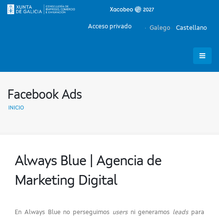
Acceso privado
Galego
Castellano
Facebook Ads
INICIO
Always Blue | Agencia de
Marketing Digital
En Always Blue no perseguimos
users
ni generamos
leads
para