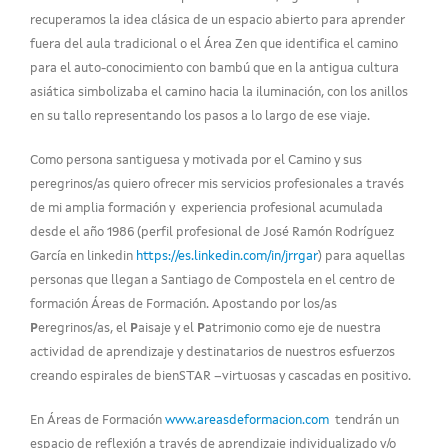
recuperamos la idea clásica de un espacio abierto para aprender
fuera del aula tradicional o el Área Zen que identifica el camino
para el auto-conocimiento con bambú que en la antigua cultura
asiática simbolizaba el camino hacia la iluminación, con los anillos
en su tallo representando los pasos a lo largo de ese viaje.
Como persona santiguesa y motivada por el Camino y sus
peregrinos/as quiero ofrecer mis servicios profesionales a través
de mi amplia formación y experiencia profesional acumulada
desde el año 1986 (perfil profesional de José Ramón Rodríguez
García en linkedin
https://es.linkedin.com/in/jrrgar
) para aquellas
personas que llegan a Santiago de Compostela en el centro de
formación Áreas de Formación. Apostando por los/as
P
eregrinos/as, el
P
aisaje y el
P
atrimonio como eje de nuestra
actividad de aprendizaje y destinatarios de nuestros esfuerzos
creando espirales de bienSTAR –virtuosas y cascadas en positivo.
En Áreas de Formación
www.areasdeformacion.com
tendrán un
espacio de reflexión a través de aprendizaje individualizado y/o