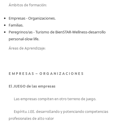
Ámbitos de formación:
Empresas - Organizaciones.
Familias.
Peregrinos/as - Turismo de BienSTAR-Wellness-desarrollo
personal-slow life.
Áreas de Aprendizaje:
E M P R E S A S – O R G A N I Z A C I O N E S
El JUEGO de las empresas
Las empresas compiten en otro terreno de juego.
Espíritu J.EE. desarrollando y potenciando competencias
profesionales de alto valor