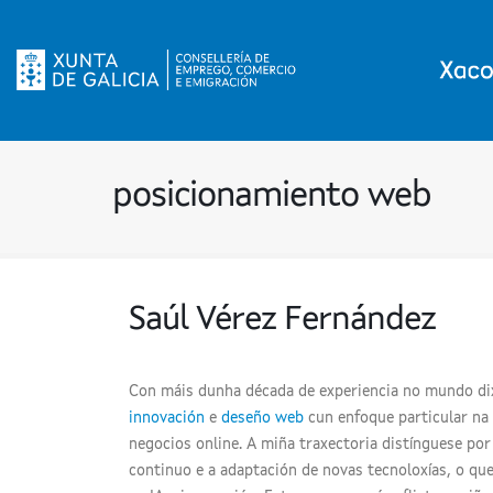
posicionamiento web
Saúl Vérez Fernández
Con máis dunha década de experiencia no mundo dix
innovación
e
deseño web
cun enfoque particular na a
negocios online. A miña traxectoria distínguese p
continuo e a adaptación de novas tecnoloxías, o q