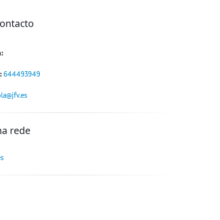
contacto
:
:
644493949
la@jfv.es
na rede
es