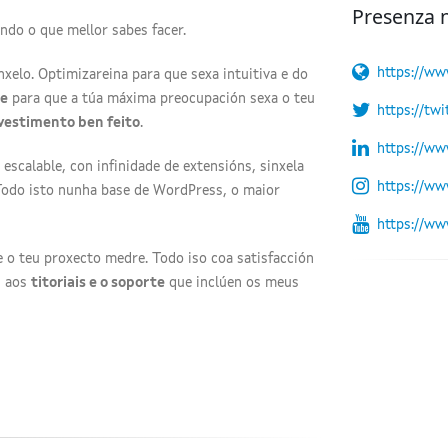
Presenza 
ndo o que mellor sabes facer.
https://ww
nxelo. Optimizareina para que sexa intuitiva e do
de
para que a túa máxima preocupación sexa o teu
https://tw
vestimento ben feito
.
https://ww
, escalable, con infinidade de extensións, sinxela
https://ww
Todo isto nunha base de WordPress, o maior
https://w
 o teu proxecto medre. Todo iso coa satisfacción
s aos
titoriais e o soporte
que inclúen os meus