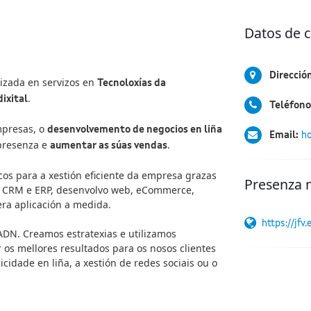
Datos de 
Dirección
lizada en servizos en
Tecnoloxías da
.
ixital
Teléfono
presas, o
desenvolvemento de negocios en liña
Email:
ho
 presenza e
.
aumentar as súas vendas
os para a xestión eficiente da empresa grazas
Presenza 
es CRM e ERP, desenvolvo web, eCommerce,
ra aplicación a medida.
https://jfv.
ADN. Creamos estratexias e utilizamos
 os mellores resultados para os nosos clientes
cidade en liña, a xestión de redes sociais ou o