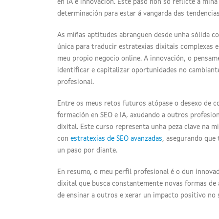
en IA e innovación. Este paso non só reflicte a mi
determinación para estar á vangarda das tendencias 
As miñas aptitudes abranguen desde unha sólida c
única para traducir estratexias dixitais complexas 
meu propio negocio online. A innovación, o pensame
identificar e capitalizar oportunidades no cambiant
profesional.
Entre os meus retos futuros atópase o desexo de 
formación en SEO e IA, axudando a outros profesio
dixital. Este curso representa unha peza clave na miñ
con
estratexias de SEO avanzadas
, asegurando que
un paso por diante.
En resumo, o meu perfil profesional é o dun innova
dixital que busca constantemente novas formas de apl
de ensinar a outros e xerar un impacto positivo no 