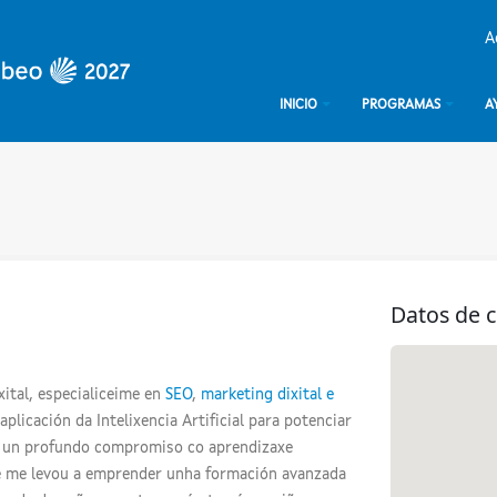
A
INICIO
PROGRAMAS
A
Datos de 
ital, especialiceime en
SEO
,
marketing dixital e
plicación da Intelixencia Artificial para potenciar
or un profundo compromiso co aprendizaxe
ue me levou a emprender unha formación avanzada