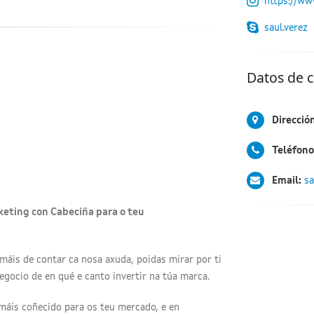
https://ww
saul.verez
Datos de 
Direcció
Teléfono
Email:
sa
keting con Cabeciña para o teu
máis de contar ca nosa axuda, poidas mirar por ti
gocio de en qué e canto invertir na túa marca.
 máis coñecido para os teu mercado, e en