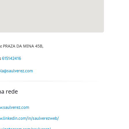
PRAZA DA MINA 45B,
n:
:
615142416
la@saulverez.com
na rede
w.saulverez.com
w.linkedin.com/in/saulverezweb/