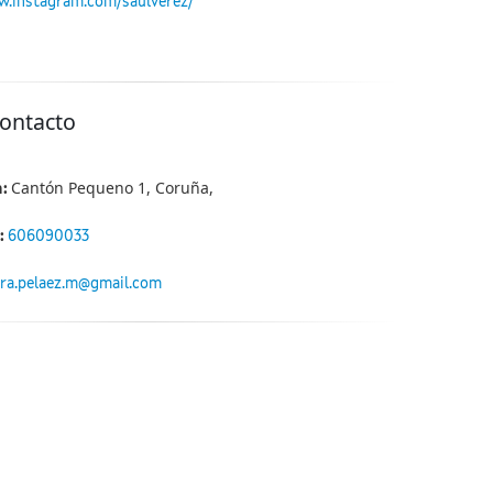
w.instagram.com/saulverez/
contacto
Cantón Pequeno 1, Coruña,
n:
:
606090033
ra.pelaez.m@gmail.com