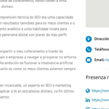
ña sede de coñecemento, senón tamén a miña
dixitais.
omprensión técnica do SEO ata unha capacidade
en resultados tanxibles para os meus clientes e o
nto analítico e unha habilidade innata para
e panorama dixital son piares do meu perfil
Direcció
Teléfono
compartir o meu coñecemento a través da
nais e empresas a navegar e prosperar no entorno
Email:
ho
a ambición de fusionar a intelixencia artificial
 tanto eu como os meus clientes estemos sempre
Presenza 
dor incansable, un experto en SEO e marketing
https://ww
icar a IA en estratexias dixitais, co fin último
sector.
https://ww