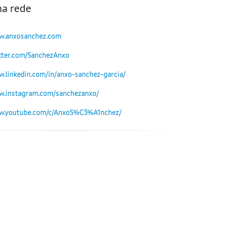
na rede
w.anxosanchez.com
itter.com/SanchezAnxo
w.linkedin.com/in/anxo-sanchez-garcia/
w.instagram.com/sanchezanxo/
ww.youtube.com/c/AnxoS%C3%A1nchez/