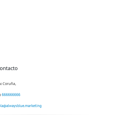
contacto
Coruña,
n:
:
666666666
la@alwaysblue.marketing