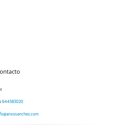
contacto
:
:
644583020
nfo@anxosanchez.com