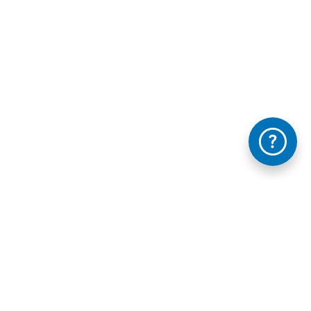
Información mantida e publicada na Internet pola Xunta de Galicia
FAQ's
Contacta con nosotros - Te ayudamos
Legal
Accesibilidad