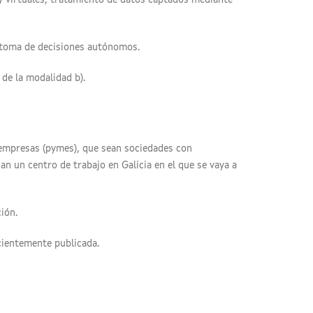
 y virtuales, tratamiento de datos captados mediante
 y toma de decisiones autónomos.
 de la modalidad b).
 empresas (pymes), que sean sociedades con
an un centro de trabajo en Galicia en el que se vaya a
ión.
cientemente publicada.