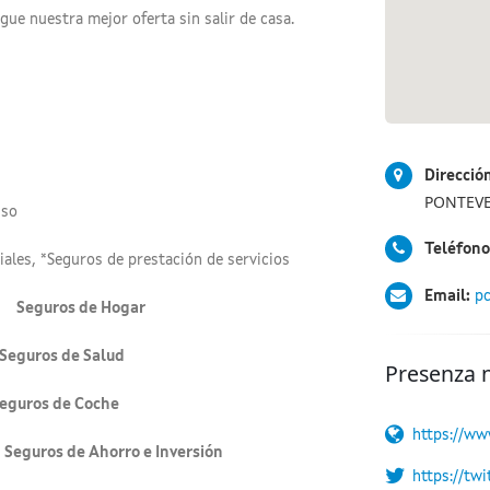
ue nuestra mejor oferta sin salir de casa.
Direcció
PONTEVE
iso
Teléfono
ales, *Seguros de prestación de servicios
Email:
pc
 Seguros de Hogar
ros de Salud
Presenza 
s de Coche
https://ww
os de Ahorro e Inversión
https://tw