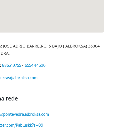
JOSE ADRIO BARREIRO, 5 BAJO ( ALBROKSA) 36004
n:
DRA,
-
:
886319755
655444396
urras@albroksa.com
na rede
w.pontevedra.albroksa.com
itter.com/Pabluskk?s=09