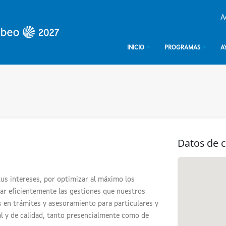
A
INICIO
PROGRAMAS
A
Datos de 
tus intereses, por optimizar al máximo los
ar eficientemente las gestiones que nuestros
s en trámites y asesoramiento para particulares y
l y de calidad, tanto presencialmente como de