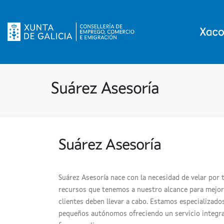
Suárez Asesoría
Suárez Asesoría
Suárez Asesoría nace con la necesidad de velar por 
recursos que tenemos a nuestro alcance para mejor
clientes deben llevar a cabo. Estamos especializado
pequeños autónomos ofreciendo un servicio integra