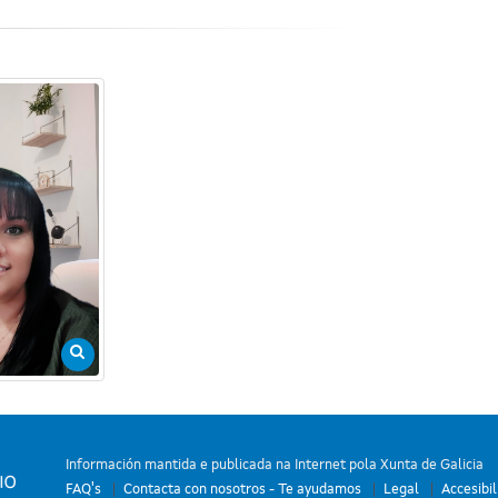
Información mantida e publicada na Internet pola Xunta de Galicia
FAQ's
Contacta con nosotros - Te ayudamos
Legal
Accesibi