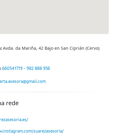
Avda. da Mariña, 42 Bajo en San Ciprián (Cervo)
n:
-
:
660541719
982 888 956
rta.asesora@gmail.com
na rede
rezasesoria.es/
w.instagram.com/suarezasesoria/