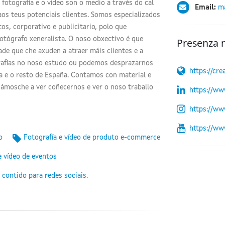
 fotografía e o vídeo son o medio a través do cal
Email:
ma
aos teus potenciais clientes. Somos especializados
os, corporativo e publicitario, polo que
tógrafo xeneralista. O noso obxectivo é que
Presenza 
dade que che axuden a atraer máis clientes e a
grafías no noso estudo ou podemos desprazarnos
https://cre
ia e o resto de España. Contamos con material e
dámosche a ver coñecernos e ver o noso traballo
https://ww
https://ww
https://ww
o
Fotografía e vídeo de produto e-commerce
e vídeo de eventos
 contido para redes sociais.