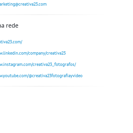
rketing@creativa23.com
na rede
ativa23.com/
w.linkedin.com/company/creativa23
w.instagram.com/creativa23_fotografos/
w.youtube.com/@creativa23fotografiayvideo