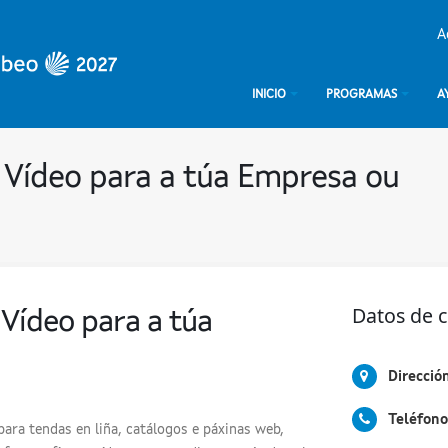
A
INICIO
PROGRAMAS
A
e Vídeo para a túa Empresa ou
Datos de 
 Vídeo para a túa
Direcció
Teléfono
para tendas en liña, catálogos e páxinas web,