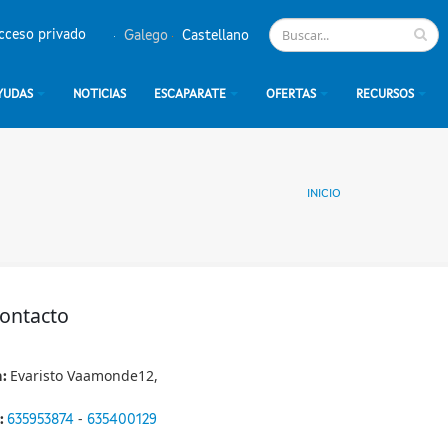
cceso privado
Galego
Castellano
YUDAS
NOTICIAS
ESCAPARATE
OFERTAS
RECURSOS
INICIO
contacto
Evaristo Vaamonde12,
n:
-
:
635953874
635400129