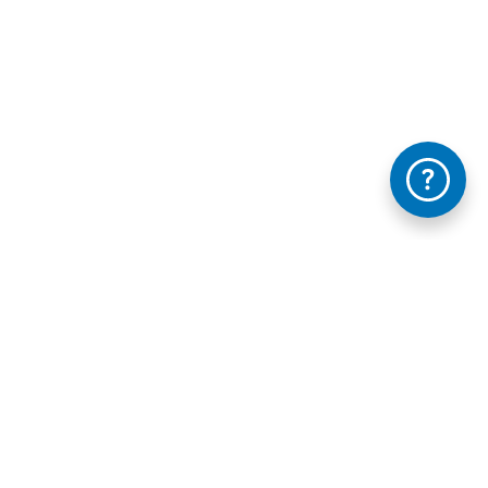
Información mantida e publicada na Internet pola Xunta de Galicia
FAQ's
Contacta con nosotros - Te ayudamos
Legal
Accesibilidad