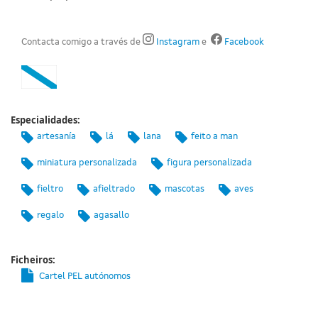
Contacta comigo a través de
Instagram
e
Facebook
Especialidades:
artesanía
lá
lana
feito a man
miniatura personalizada
figura personalizada
fieltro
afieltrado
mascotas
aves
regalo
agasallo
Ficheiros:
Cartel PEL autónomos