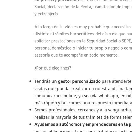
empresas y particulares
. Tramitación de subvenci
Social, declaración de la Renta, tramitación de impue
y extranjería.
A lo largo de tu vida es muy probable que necesites 
distintos trámites burocráticos del día a día que pue
solicitar prestaciones en la Seguridad Social o SEP
personal doméstico o iniciar tu propio negocio co
asesoría que te acompañe en todo momento.
¿Por qué elegirnos?
Tendrás un
para atenderte 
gestor personalizado
visitas que puedas realizar en nuestra oficina t
comunicarnos online, ya sea vía whatsapp, email
más rápido y buscamos una respuesta inmediata a
Somos profesionales, cercanos y a la vanguardia
realizar la mayoría de tus trámites de forma tele
Ayudamos a autónomos y emprendedores en la pu
en sus obligaciones laborales y tributarias así 