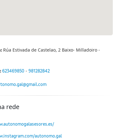
Rúa Estivada de Castelao, 2 Baixo- Milladoiro -
n:
-
:
623469850
981282842
utonomo.gal@gmail.com
na rede
w.autonomogalasesores.es/
w.instagram.com/autonomo.gal