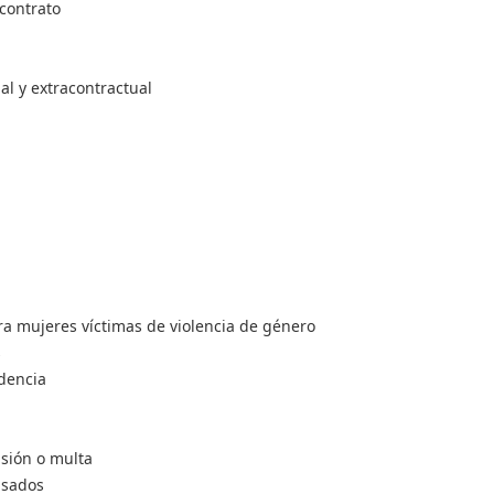
 contrato
al y extracontractual
ra mujeres víctimas de violencia de género
s
dencia
sión o multa
isados