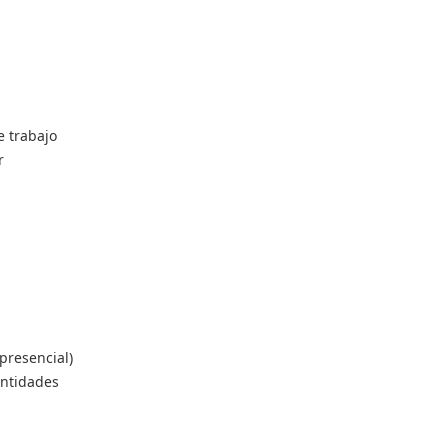
e trabajo
r
 presencial)
entidades