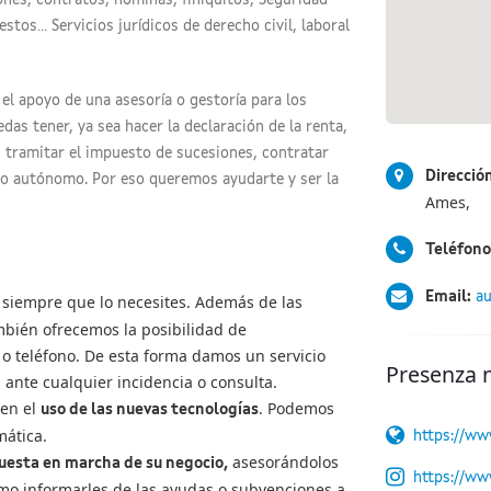
ones, contratos, nóminas, finiquitos, Seguridad
stos... Servicios jurídicos de derecho civil, laboral
el apoyo de una asesoría o gestoría para los
das tener, ya sea hacer la declaración de la renta,
E, tramitar el impuesto de sucesiones, contratar
Direcció
mo autónomo. Por eso queremos ayudarte y ser la
Ames,
Teléfono
Email:
a
siempre que lo necesites. Además de las
ambién ofrecemos la posibilidad de
 o teléfono. De esta forma damos un servicio
Presenza 
nte cualquier incidencia o consulta.
 en el
. Podemos
uso de las nuevas tecnologías
mática.
https://ww
asesorándolos
esta en marcha de su negocio,
https://ww
como informarles de las ayudas o subvenciones a