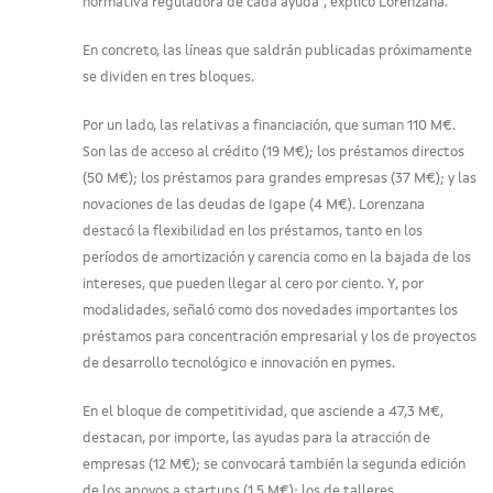
normativa reguladora de cada ayuda", explicó Lorenzana.
En concreto, las líneas que saldrán publicadas próximamente
se dividen en tres bloques.
Por un lado, las relativas a financiación, que suman 110 M€.
Son las de acceso al crédito (19 M€); los préstamos directos
(50 M€); los préstamos para grandes empresas (37 M€); y las
novaciones de las deudas de Igape (4 M€). Lorenzana
destacó la flexibilidad en los préstamos, tanto en los
períodos de amortización y carencia como en la bajada de los
intereses, que pueden llegar al cero por ciento. Y, por
modalidades, señaló como dos novedades importantes los
préstamos para concentración empresarial y los de proyectos
de desarrollo tecnológico e innovación en pymes.
En el bloque de competitividad, que asciende a 47,3 M€,
destacan, por importe, las ayudas para la atracción de
empresas (12 M€); se convocará también la segunda edición
de los apoyos a startups (1,5 M€); los de talleres