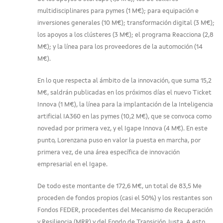
multidisciplinares para pymes (1 M€); para equipación e
inversiones generales (10 M€); transformación digital (3 M€);
los apoyos a los clústeres (3 M€); el programa Reacciona (2,8
M€); y la línea para los proveedores de la automoción (14
M€).
En lo que respecta al ámbito de la innovación, que suma 15,2
M€, saldrán publicadas en los próximos días el nuevo Ticket
Innova (1 M€), la línea para la implantación de la Inteligencia
artificial IA360 en las pymes (10,2 M€), que se convoca como
novedad por primera vez, y el Igape Innova (4 M€). En este
punto, Lorenzana puso en valor la puesta en marcha, por
primera vez, de una área específica de innovación
empresarial en el Igape.
De todo este montante de 172,6 M€, un total de 83,5 Me
proceden de fondos propios (casi el 50%) y los restantes son
Fondos FEDER, procedentes del Mecanismo de Recuperación
y Resiliencia (MRR) y del Fondo de Transición Justa. A esto