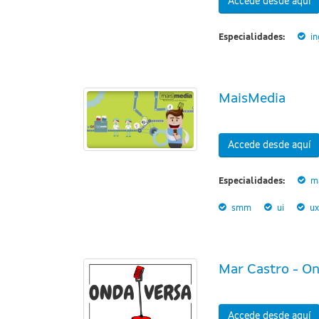
Accede desde aquí
Especialidades:
in
MaisMedia
Accede desde aquí
Especialidades:
ma
smm
ui
ux
Mar Castro - On
Accede desde aquí