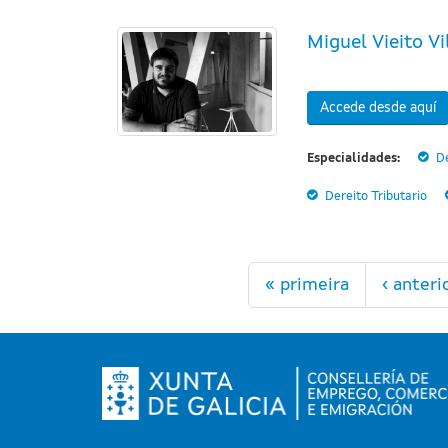
Miguel Vieito Vi
Accede desde aquí
Especialidades:
De
Dereito Tributario
Páginas
« primeira
‹ anteri