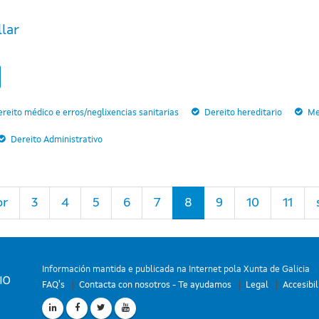
llar
reito médico e erros/neglixencias sanitarias
Dereito hereditario
Me
Dereito Administrativo
or
3
4
5
6
7
8
9
10
11
Información mantida e publicada na Internet pola Xunta de Galicia
FAQ's
Contacta con nosotros - Te ayudamos
Legal
Accesibi