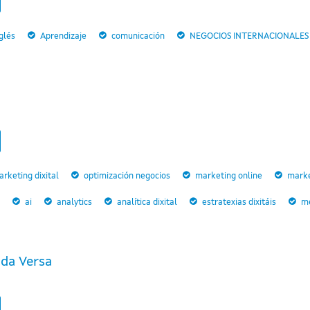
glés
Aprendizaje
comunicación
NEGOCIOS INTERNACIONALES
rketing dixital
optimización negocios
marketing online
marke
ai
analytics
analítica dixital
estratexias dixitáis
me
da Versa