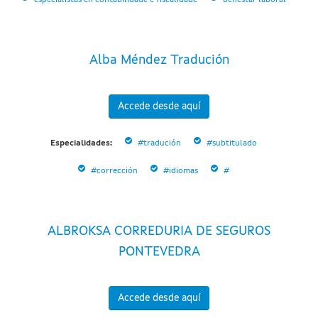
Alba Méndez Tradución
Accede desde aquí
Especialidades:
#tradución
#subtitulado
#corrección
#idiomas
#
ALBROKSA CORREDURIA DE SEGUROS
PONTEVEDRA
Accede desde aquí