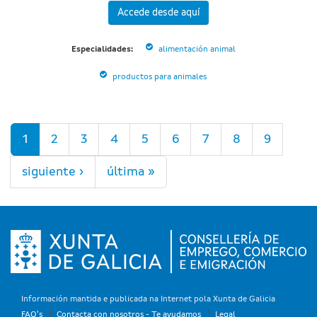
Accede desde aquí
Especialidades:
alimentación animal
productos para animales
Páginas
1
2
3
4
5
6
7
8
9
siguiente ›
última »
Información mantida e publicada na Internet pola Xunta de Galicia
FAQ's
Contacta con nosotros - Te ayudamos
Legal