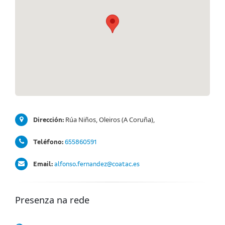
Rúa Niños, Oleiros (A Coruña),
Dirección:
Teléfono:
655860591
Email:
alfonso.fernandez@coatac.es
Presenza na rede