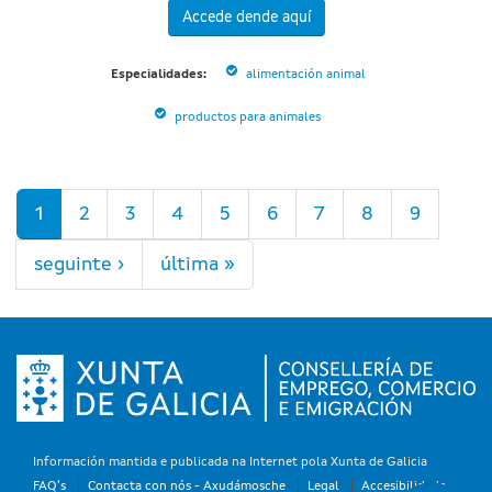
Accede dende aquí
Especialidades:
alimentación animal
productos para animales
Páxinas
1
2
3
4
5
6
7
8
9
seguinte ›
última »
Información mantida e publicada na Internet pola Xunta de Galicia
FAQ's
Contacta con nós - Axudámosche
Legal
Accesibilidade