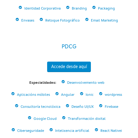
Identidad Corporativa
Branding
Packaging
Envases
Retoque Fotográfico
Email Marketing
PDCG
Accede desde aquí
Especialidades:
Desenvolvemento web
Aplicacións móbiles
Angular
Ionic
wordpress
Consultoría tecnolóxica
Deseño UI/UX
Firebase
Google Cloud
Transformación dixital
Ciberseguridade
Intelixencia artificial
React Nativei