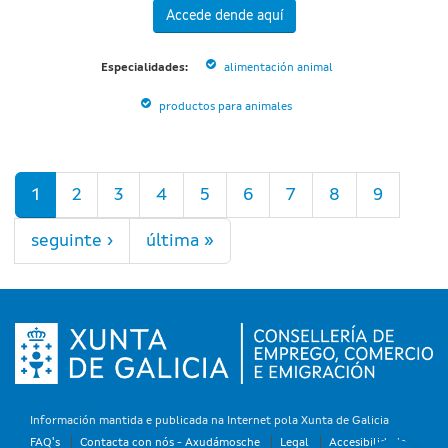
Accede dende aquí
Especialidades:
alimentación animal
productos para animales
Páxinas
1
2
3
4
5
6
7
8
9
seguinte ›
última »
Información mantida e publicada na Internet pola Xunta de Galicia
FAQ's
Contacta con nós - Axudámosche
Legal
Accesibilidade