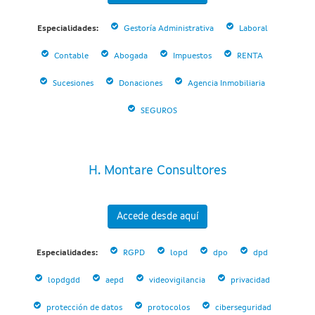
Especialidades:
Gestoría Administrativa
Laboral
Contable
Abogada
Impuestos
RENTA
Sucesiones
Donaciones
Agencia Inmobiliaria
SEGUROS
H. Montare Consultores
Accede desde aquí
Especialidades:
RGPD
lopd
dpo
dpd
lopdgdd
aepd
videovigilancia
privacidad
protección de datos
protocolos
ciberseguridad