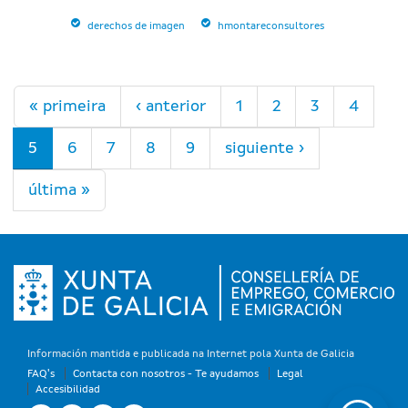
derechos de imagen
hmontareconsultores
Páginas
« primeira
‹ anterior
1
2
3
4
5
6
7
8
9
siguiente ›
última »
Información mantida e publicada na Internet pola Xunta de Galicia
FAQ's
Contacta con nosotros - Te ayudamos
Legal
Accesibilidad