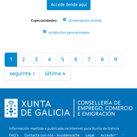
Accede dende aquí
Especialidades:
alimentación animal
productos para animales
Páxinas
1
2
3
4
5
6
7
8
9
seguinte ›
última »
Información mantida e publicada na Internet pola Xunta de Galicia
FAQ's
Contacta con nós - Axudámosche
Legal
Accesibilidade