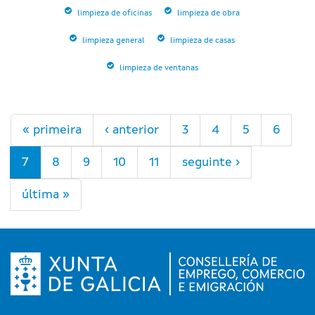
limpieza de oficinas
limpieza de obra
limpieza general
limpieza de casas
limpieza de ventanas
Páxinas
« primeira
‹ anterior
3
4
5
6
7
8
9
10
11
seguinte ›
última »