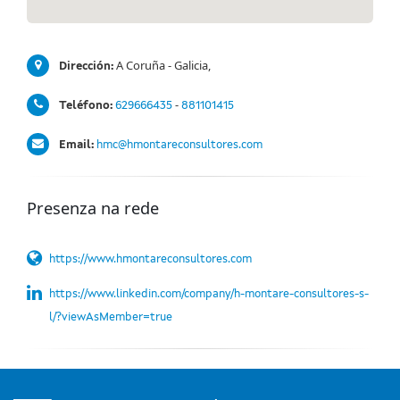
A Coruña - Galicia,
Dirección:
-
Teléfono:
629666435
881101415
Email:
hmc@hmontareconsultores.com
Presenza na rede
https://www.hmontareconsultores.com
https://www.linkedin.com/company/h-montare-consultores-s-
l/?viewAsMember=true