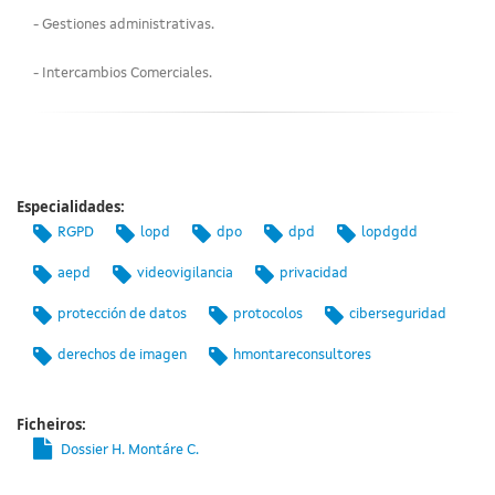
- Gestiones administrativas.
- Intercambios Comerciales.
Especialidades:
RGPD
lopd
dpo
dpd
lopdgdd
aepd
videovigilancia
privacidad
protección de datos
protocolos
ciberseguridad
derechos de imagen
hmontareconsultores
Ficheiros:
Dossier H. Montáre C.