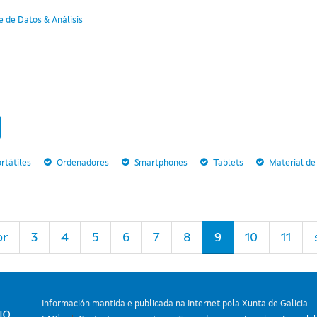
 de Datos & Análisis
rtátiles
Ordenadores
Smartphones
Tablets
Material de
or
3
4
5
6
7
8
9
10
11
Información mantida e publicada na Internet pola Xunta de Galicia