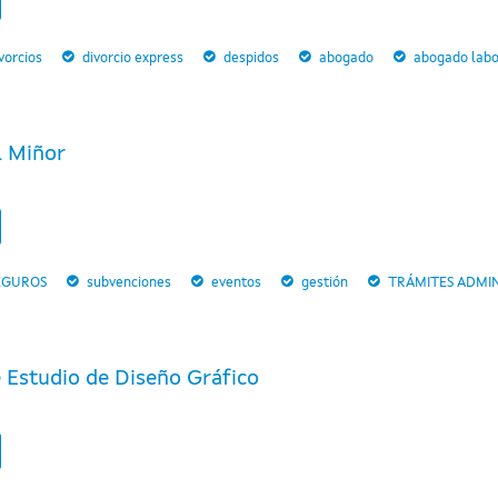
vorcios
divorcio express
despidos
abogado
abogado labo
l Miñor
EGUROS
subvenciones
eventos
gestión
TRÁMITES ADMIN
e Estudio de Diseño Gráfico