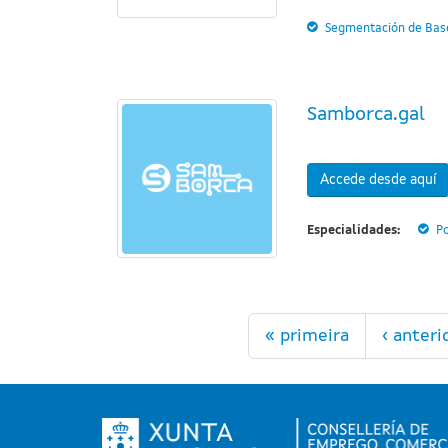
Segmentación de Base
Samborca.gal
Accede desde aquí
Especialidades:
Po
Páginas
« primeira
‹ anteri