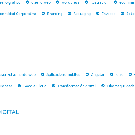
seño gráfico
diseño web
wordpress
ilustración
ecommm
Identidad Corporativa
Branding
Packaging
Envases
Reto
esenvolvemento web
Aplicacións móbiles
Angular
Ionic
irebase
Google Cloud
Transformación dixital
Ciberseguridade
IGITAL