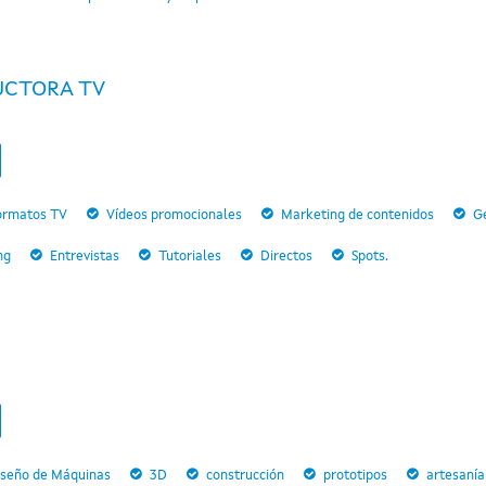
UCTORA TV
ormatos TV
Vídeos promocionales
Marketing de contenidos
Ge
ng
Entrevistas
Tutoriales
Directos
Spots.
iseño de Máquinas
3D
construcción
prototipos
artesanía