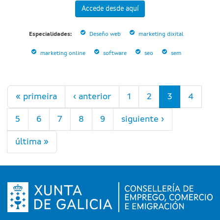
Accede desde aquí
Especialidades:
Deseño web
marketing dixital
marketing online
software
seo
sem
Páginas
« primeira
‹ anterior
1
2
3
4
5
6
7
8
9
siguiente ›
última »