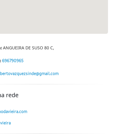
ANGUEIRA DE SUSO 80 C,
n:
:
696790965
bertovazquezsinde@gmail.com
na rede
odavieira.com
ieira