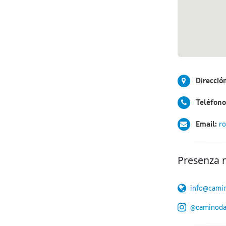
Direcció
Teléfono
Email:
ro
Presenza 
info@camin
@caminodav