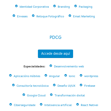
Identidad Corporativa
Branding
Packaging
Envases
Retoque Fotográfico
Email Marketing
PDCG
Accede desde aquí
Especialidades:
Desenvolvemento web
Aplicacións móbiles
Angular
Ionic
wordpress
Consultoría tecnolóxica
Deseño UI/UX
Firebase
Google Cloud
Transformación dixital
Ciberseguridade
Intelixencia artificial
React Nativei