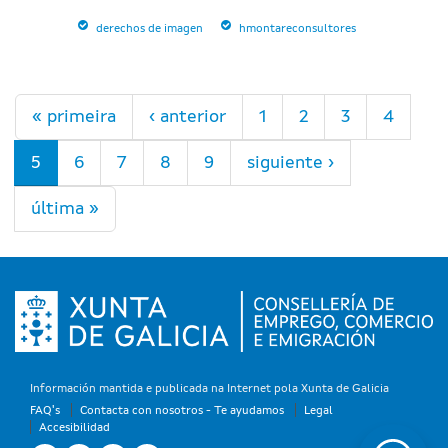
derechos de imagen
hmontareconsultores
Páginas
« primeira
‹ anterior
1
2
3
4
5
6
7
8
9
siguiente ›
última »
Información mantida e publicada na Internet pola Xunta de Galicia
FAQ's
Contacta con nosotros - Te ayudamos
Legal
Accesibilidad