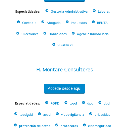
Especialidades:
Gestoría Administrativa
Laboral
Contable
Abogada
Impuestos
RENTA
Sucesiones
Donaciones
Agencia Inmobiliaria
SEGUROS
H. Montare Consultores
Accede desde aquí
Especialidades:
RGPD
lopd
dpo
dpd
lopdgdd
aepd
videovigilancia
privacidad
protección de datos
protocolos
ciberseguridad