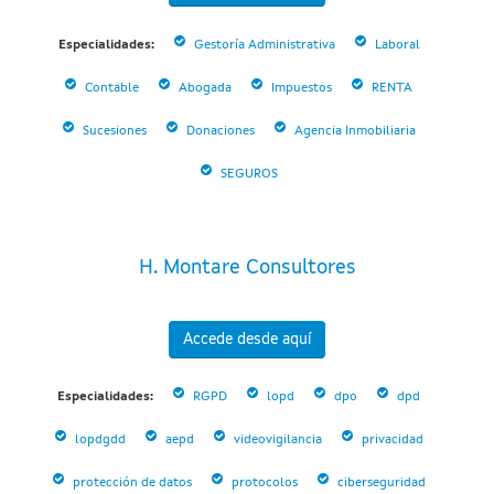
Especialidades:
Gestoría Administrativa
Laboral
Contable
Abogada
Impuestos
RENTA
Sucesiones
Donaciones
Agencia Inmobiliaria
SEGUROS
H. Montare Consultores
Accede desde aquí
Especialidades:
RGPD
lopd
dpo
dpd
lopdgdd
aepd
videovigilancia
privacidad
protección de datos
protocolos
ciberseguridad