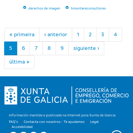
derechos de imagen
hmontareconsultores
Páginas
« primeira
‹ anterior
1
2
3
4
5
6
7
8
9
siguiente ›
última »
Información mantida e publicada na Internet pola Xunta de Galicia
FAQ's
Contacta con nosotros - Te ayudamos
Legal
Accesibilidad