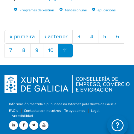
Programas de xestión
tendas online
aplicacións
Páginas
« primeira
‹ anterior
3
4
5
6
7
8
9
10
11
Información mantida e publicada na Internet pola Xunta de Galicia
FAQ's
Contacta con nosotros - Te ayudamos
Legal
Accesibilidad