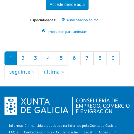
Accede dende aquí
Especialidades:
alimentación animal
productos para animales
Páxinas
1
2
3
4
5
6
7
8
9
seguinte ›
última »
Información mantida e publicada na Internet pola Xunta de Galicia
FAQ's
Contacta con nós - Axudámosche
Legal
Accesibilidade