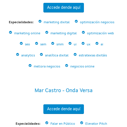
Accede dende aquí
Especialidades:
marketing dixital
optimización negocios
marketing online
marketing digital
optimización web
seo
sem
smm
ui
ux
ai
analytics
analítica dixital
estratexias dixitáis
mellora negocios
negocios online
Mar Castro - Onda Versa
Accede dende aquí
Especialidades:
Falar en Público
Elevator Pitch