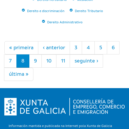
Dereito hereditario
Mediación
Dereito e discriminación
Dereito Tributario
Dereito Administrativo
Páxinas
« primeira
‹ anterior
3
4
5
6
7
8
9
10
11
seguinte ›
última »
Información mantida e publicada na Internet pola Xunta de Galicia