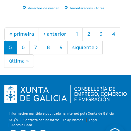
derechos de imagen
hmontareconsultores
Páginas
« primeira
‹ anterior
1
2
3
4
5
6
7
8
9
siguiente ›
última »
Información mantida e publicada na Internet pola Xunta de Galicia
FAQ's
Contacta con nosotros - Te ayudamos
Legal
Accesibilidad