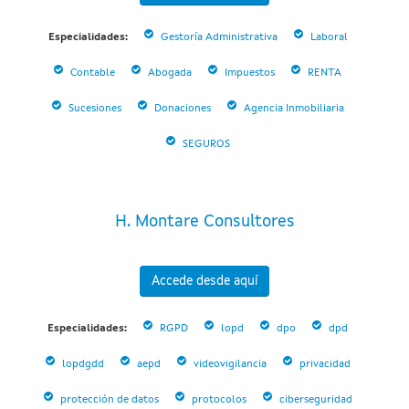
Especialidades:
Gestoría Administrativa
Laboral
Contable
Abogada
Impuestos
RENTA
Sucesiones
Donaciones
Agencia Inmobiliaria
SEGUROS
H. Montare Consultores
Accede desde aquí
Especialidades:
RGPD
lopd
dpo
dpd
lopdgdd
aepd
videovigilancia
privacidad
protección de datos
protocolos
ciberseguridad