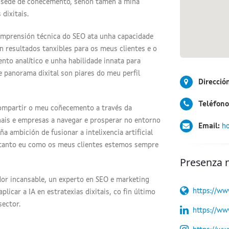
ña sede de coñecemento, senón tamén a miña
dixitais.
omprensión técnica do SEO ata unha capacidade
en resultados tanxibles para os meus clientes e o
nto analítico e unha habilidade innata para
e panorama dixital son piares do meu perfil
Direcció
Teléfono
compartir o meu coñecemento a través da
nais e empresas a navegar e prosperar no entorno
Email:
ho
a ambición de fusionar a intelixencia artificial
 tanto eu como os meus clientes estemos sempre
Presenza 
dor incansable, un experto en SEO e marketing
https://ww
icar a IA en estratexias dixitais, co fin último
sector.
https://ww