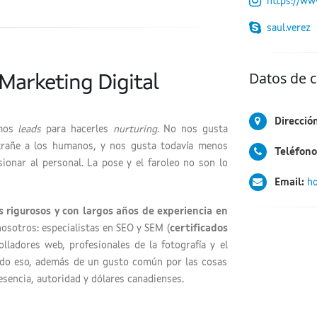
https://ww
saul.verez
Datos de 
Marketing Digital
Direcció
mos
leads
para hacerles
nurturing
. No nos gusta
trañe a los humanos, y nos gusta todavía menos
Teléfono
ionar al personal. La pose y el faroleo no son lo
Email:
ho
 rigurosos y con largos años de experiencia en
nosotros: especialistas en SEO y SEM (
certificados
olladores web, profesionales de la fotografía y el
Todo eso, además de un gusto común por las cosas
sencia, autoridad y dólares canadienses.