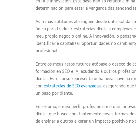
en IA e innovación. Este paso non só reflicte a mi
determinación para estar á vangarda das tendencias 
As miñas aptitudes abranguen desde unha sólida c
única para traducir estratexias dixitais complexas 
meu propio negocio online. A innovación, o pensame
identificar e capitalizar oportunidades no cambiant
profesional.
Entre os meus retos futuros atópase o desexo de 
formación en SEO e IA, axudando a outros profesio
dixital. Este curso representa unha peza clave na miñ
con
estratexias de SEO avanzadas
, asegurando que
un paso por diante.
En resumo, o meu perfil profesional é o dun innova
dixital que busca constantemente novas formas de apl
de ensinar a outros e xerar un impacto positivo no 