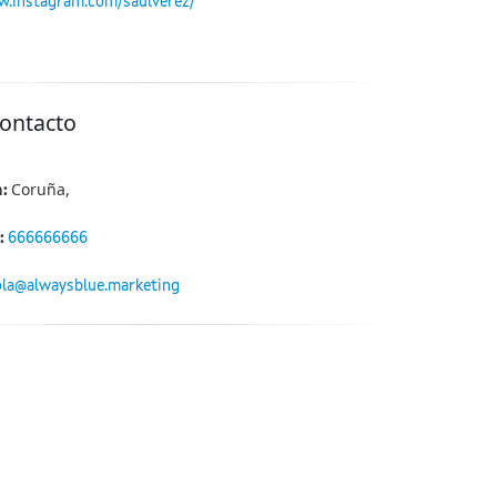
w.instagram.com/saulverez/
contacto
Coruña,
n:
:
666666666
la@alwaysblue.marketing