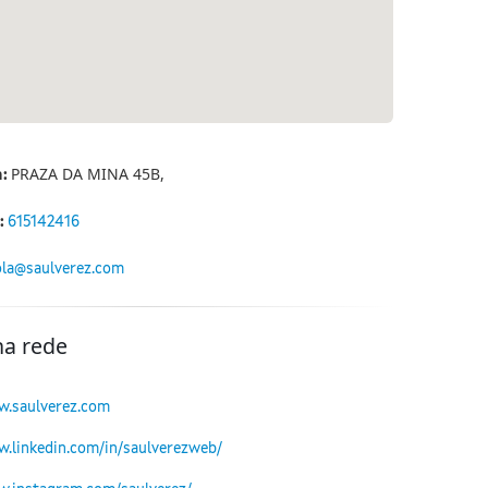
PRAZA DA MINA 45B,
n:
:
615142416
la@saulverez.com
na rede
w.saulverez.com
w.linkedin.com/in/saulverezweb/