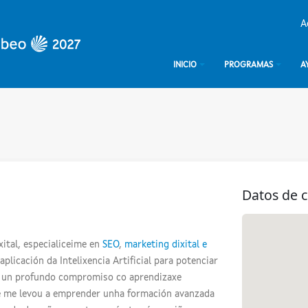
A
INICIO
PROGRAMAS
A
Datos de 
ital, especialiceime en
SEO
,
marketing dixital e
plicación da Intelixencia Artificial para potenciar
or un profundo compromiso co aprendizaxe
ue me levou a emprender unha formación avanzada