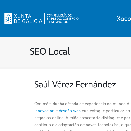
SEO Local
Saúl Vérez Fernández
Con máis dunha década de experiencia no mundo dix
innovación
e
deseño web
cun enfoque particular na a
negocios online. A miña traxectoria distínguese p
continuo e a adaptación de novas tecnoloxías, o q